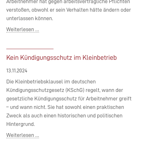
Arbeitnehmer hat gegen arbeitsvertragliche Pflichten
verstoßen, obwohl er sein Verhalten hätte ändern oder
unterlassen können.
Die
Weiterlesen …
verhaltensbedingte
Kündigung:
Was
Kein Kündigungsschutz im Kleinbetrieb
bedeutet
13.11.2024
das?
Die Kleinbetriebsklausel im deutschen
Kündigungsschutzgesetz (KSchG) regelt, wann der
gesetzliche Kündigungsschutz für Arbeitnehmer greift
– und wann nicht. Sie hat sowohl einen praktischen
Zweck als auch einen historischen und politischen
Hintergrund.
Kein
Weiterlesen …