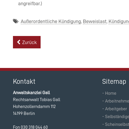
angreifbar.)
Außerordentliche Kündigung
Beweislast
Kündigun
Zurück
Kontakt
Sitemap
Anwaltskanzlei Gall
Home
Navigation
Rechtsanwalt Tobias Gall
Arbeitnehme
überspringen
Hohenzollerndamm 112
Arbeitgeber
14199 Berlin
Selbständig
Scheinselbs
Fon 030 318 044 60