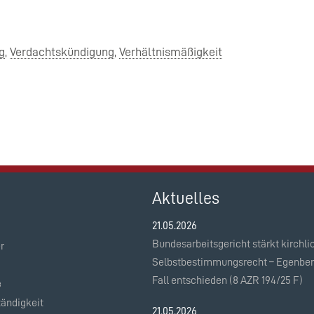
g
Verdachtskündigung
Verhältnismäßigkeit
Aktuelles
21.05.2026
Bundesarbeitsgericht stärkt kirchli
r
Selbstbestimmungsrecht – Egenber
Fall entschieden (8 AZR 194/25 F)
e
tändigkeit
21.05.2026