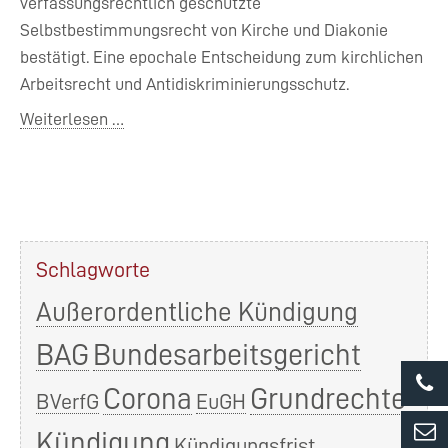
verfassungsrechtlich geschützte
Selbstbestimmungsrecht von Kirche und Diakonie
bestätigt. Eine epochale Entscheidung zum kirchlichen
Arbeitsrecht und Antidiskriminierungsschutz.
Bundesarbeitsgericht
Weiterlesen …
stärkt
kirchliches
Selbstbestimmungsrecht
–
Egenberger-
Schlagworte
Fall
entschieden
Außerordentliche Kündigung
(8
BAG
Bundesarbeitsgericht
AZR
194/25
Corona
Grundrechte
BVerfG
EuGH
F)
Kündigung
Kündigungsfrist