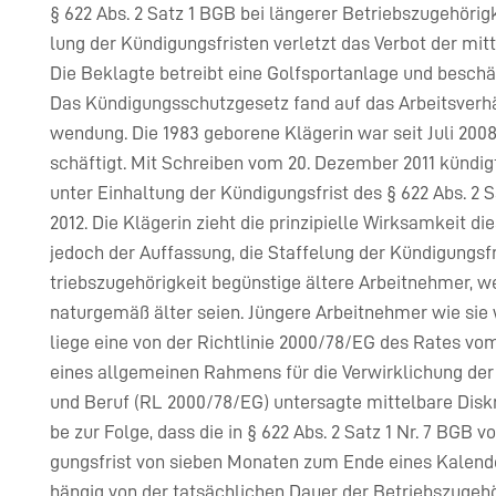
§ 622 Abs. 2 Satz 1 BGB bei längerer Betriebszugehörig
lung der Kündigungsfristen verletzt das Verbot der mitt
Die Beklagte betreibt eine Golfsportanlage und beschä
Das Kündigungsschutzgesetz fand auf das Arbeitsverhä
wendung. Die 1983 geborene Klägerin war seit Juli 2008
schäftigt. Mit Schreiben vom 20. Dezember 2011 kündig
unter Einhaltung der Kündigungsfrist des § 622 Abs. 2 S
2012. Die Klägerin zieht die prinzipielle Wirksamkeit die
jedoch der Auffassung, die Staffelung der Kündigungsf
triebszugehörigkeit begünstige ältere Arbeitnehmer, w
naturgemäß älter seien. Jüngere Arbeitnehmer wie sie 
liege eine von der Richtlinie 2000/78/EG des Rates v
eines allgemeinen Rahmens für die Verwirklichung der
und Beruf (RL 2000/78/EG) untersagte mittelbare Diskr
be zur Folge, dass die in § 622 Abs. 2 Satz 1 Nr. 7 BGB
gungsfrist von sieben Monaten zum Ende eines Kalend
hängig von der tatsächlichen Dauer der Betriebszugeh