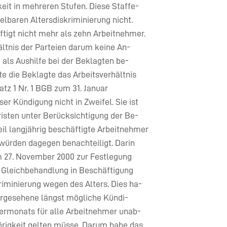
keit in mehreren Stufen. Diese Staffe-
elbaren Altersdiskriminierung nicht.
ftigt nicht mehr als zehn Arbeitnehmer.
ltnis der Parteien darum keine An-
 als Aushilfe bei der Beklagten be-
te die Beklagte das Arbeitsverhältnis
atz 1 Nr. 1 BGB zum 31. Januar
ser Kündigung nicht in Zweifel. Sie ist
risten unter Berücksichtigung der Be-
eil langjährig beschäftigte Arbeitnehmer
würden dagegen benachteiligt. Darin
om 27. November 2000 zur Festlegung
 Gleichbehandlung in Beschäftigung
iminierung wegen des Alters. Dies ha-
 vorgesehene längst mögliche Kündi-
ermonats für alle Arbeitnehmer unab-
örigkeit gelten müsse. Darum habe das