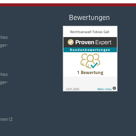
Bewertungen
ches
ger-
ches
ger-
ren (2